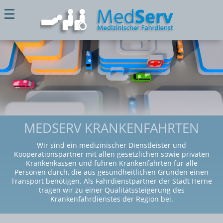
MEDSERV KRANKENFAHRTEN
Wir sind ein medizinischer Dienstleister und
Kooperationspartner mit allen gesetzlichen sowie privaten
Krankenkassen und führen Krankenfahrten für alle
Personen durch, die aus gesundheitlichen Gründen einen
Transport benötigen. Als Fahrdienstpartner der Stadt Herne
tragen wir zu einer Qualitätssteigerung des
Krankenfahrdienstes der Region bei.